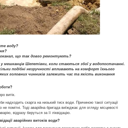
йте воду?
ння?
оканал, що так довго ремонтують?
у мешканців Шепетівки, коли стаються збої у водопостачанні.
скільки подібні незручності впливають на комфорт їхнього
яких головних чинників залежить час та якість виконання
роботи?
ро витік.
и надходить скарга на низький тиск води. Причиною такої ситуації
о не помітні. Тоді аварійна бригада виїжджає для огляду місцевості
варію, відразу беруться за її ліквідацію.
відації аварійних витоків води?
ної ситуації. Інколи для виконання ремонтних робіт достатньо зусиль