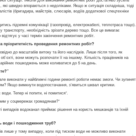
ці, які швидко впораються з недоліками. Якщо ж ситуація складніша, тоді
лістів (бригадира, майстрів, слюсарів, водіїв додаткової спецтехніки
дитись підземні комунікації (газопровід, електрокабелі, теплотраса тощо).
 транспорту, необхідність зрізати дерево тощо. Все це вимагає
 відтягує у часі термін закінчення ремонтних робіт.
та пріоритетність проведення ремонтних робіт?
відно до масштабів витоку та його наслідків. Лише після того, як
б`єкті, вони можуть розпочати її на іншому. Кількість працівників на
аварійних пошкоджень може коливатися до 5 на день.
єте?”
 але виконати у найближчі години ремонті роботи немає змоги. Чи зупинят
ям? Якщо вимкнути водопостачання, з’явиться шквал критики.
води. Тепер ні попити, ні помитися”.
вним у соцмережах громадянам?”
і випадків водоканал приймає рішення на користь мешканців та їхній
ь води і пошкодження труб?
ів лише у тому випадку, коли під тиском води не можливо виконати