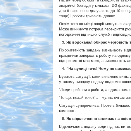
аварійної бригади у кількості 2-3 фахів
для її вирішення долучають до 10 спеціа
тощо) і роботи тривають довше.
Окрім того на місці аварії можуть знахо
Може виникнути потреба перекриття руху
погодження від інших служб і відповідно
Як водоканал обирає черговість 
Пріоритетність завдань визначають відпо
працівники завершать роботу на одному о
підприємстві має межі, а чисельність 
“На вулиці тече! Чому не вимика
Бувають ситуації, коли виявлено витік,
у такому випадку подачу води мешканц
“Люди прийшли з роботи, а вдома немає 
“То що, нехай тече?… І муляє очі акти
Ситуація суперечлива. Проте в більшост
комфорт.
Як відключення впливає на якіст
Відключають подачу води під час виток