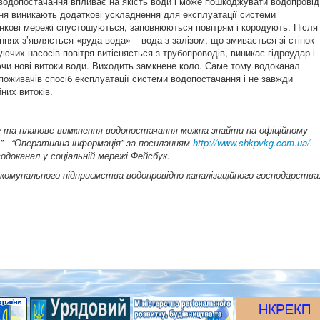
водопостачання впливає на якість води і може пошкоджувати водопровід
ня виникають додаткові ускладнення для експлуатації системи
нкові мережі спустошуються, заповнюються повітрям і кородують. Після
ях з’являється «руда вода» – вода з залізом, що змивається зі стінок
чуючих насосів повітря витісняється з трубопроводів, виникає гідроудар і
чи нові витоки води. Виходить замкнене коло. Саме тому водоканал
поживачів спосіб експлуатації системи водопостачання і не завжди
них витоків.
е та планове вимкнення водопостачання можна знайти на офіційному
м” - “Оперативна інформація” за посиланням
http://www.shkpvkg.com.ua/
.
одоканал у соціальній мережі Фейсбук.
омунального підприємства водопровідно-каналізаційного господарства