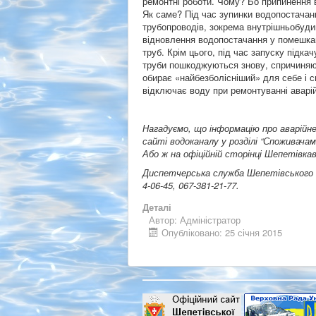
ремонтні роботи. Чому? Бо припинення 
Як саме? Під час зупинки водопостачан
трубопроводів, зокрема внутрішньобуди
відновлення водопостачання у помешканн
труб. Крім цього, під час запуску підка
труби пошкоджуються знову, спричиняю
обирає «найбезболісніший» для себе і с
відключає воду при ремонтуванні аварій
Нагадуємо, що інформацію про аварійн
сайті водоканалу у розділі “Споживача
Або ж на офіційній сторінці Шепетівкав
Диспетчерська служба Шепетівського к
4-06-45, 067-381-21-77.
Деталі
Автор:
Адміністратор
Опубліковано: 25 січня 2015