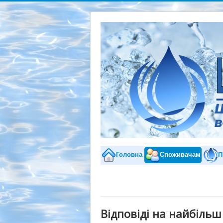
Головна
Споживачам
П
Відповіді на найбіль