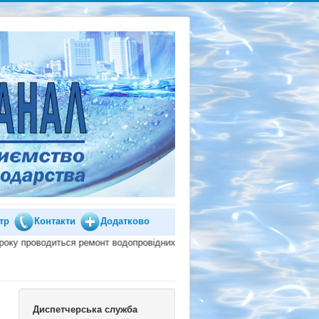
тр
Контакти
Додатково
ся ремонт водопровідних мереж на вул. Миколи Дзявульського, 89 та лікві
Диспетчерська служба