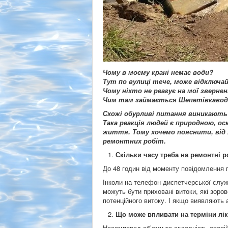
Чому в моєму крані немає води?
Тут по вулиці тече, може відключа
Чому ніхто не реагує на мої зверне
Чим там займається Шепетівкавод
Схожі обурливі питання виникають 
Така реакція людей є природною, о
життя. Тому хочемо пояснити, від 
ремонтних робіт.
Скільки часу треба на ремонтні 
До 48 годин від моменту повідомлення п
Інколи на телефон диспетчерської служб
можуть бути приховані витоки, які зоров
потенційного витоку. І якщо виявляють а
Що може впливати на терміни лік
Насамперед об’єми та складність аварій