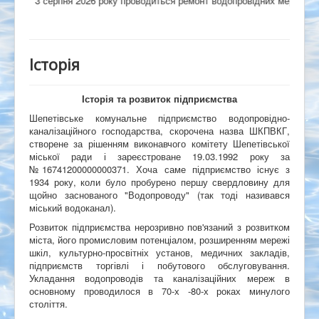
3 серпня 2026 року проводиться ремонт водопровідних мереж на вул. 
Історія
Історія та розвиток підприємства
Шепетівське комунальне підприємство водопровідно-
каналізаційного господарства, скорочена назва ШКПВКГ,
створене за рішенням виконавчого комітету Шепетівської
міської ради і зареєстроване 19.03.1992 року за
№16741200000000371. Хоча саме підприємство існує з
1934 року, коли було пробурено першу свердловину для
щойно заснованого "Водопроводу" (так тоді називався
міський водоканал).
Розвиток підприємства нерозривно пов'язаний з розвитком
міста, його промисловим потенціалом, розширенням мережі
шкіл, культурно-просвітніх установ, медичних закладів,
підприємств торгівлі і побутового обслуговування.
Укладання водопроводів та каналізаційних мереж в
основному проводилося в 70-х -80-х роках минулого
століття.