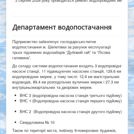
3 серпня 2026 року проводиться ремонт водопровідних мереж на вул.
Департамент водопостачання
Підприємство забезпечує господарсько-питне
водопостачання м. Шепетівки за рахунок експлуатації
трьох підземних водозаборів “Дубовий гай” та “Лісова
галявина”.
До складу системи водопостачання входять 3 водопровідні
насосні станції, 11 підвищуючих насосних станцій, 129,6 км
водопровідних мереж, у тому числі: 12,9 км магістральних
водоводів, 89,4 км розподільчих вуличних мереж і 27,3 км
внутрішньоквартальних та дворових мереж.
BHС 3 (водопровідна насосна станція третього підйому)
ВНС 1 (Водопровідна насосна станція першого підйому)
ВНС 2 (Водопровідна насосна станція другого підйому)
Свердловина № 10
Також по території міста, поблизу 9-поверхових будинків,