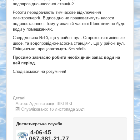
водопровідно-насосної станції-2.
Роботи передбачають тимчасове відключення
електроенергії. Відповідно не працюватимуть насоси
водопостачання. Тому у значній частині Шепетівки не буде
води у помешканнях.
Свердловина №10, що у районі вул. Старокостянтинівське
шосе, та водопровідно-насосна станція-1, що у районі вул.
Пліщинська, працюватимуть без збоїв.
Просимо завчасно робити необхідний запас води на
цей період.
Сподіваємося на розуміння!
Деталі
Автор:
Адміністрація ШКПВКГ
Опубліковано: 16 листопада 2021
Диспетчерська служба
4-06-45
067-381-21-77