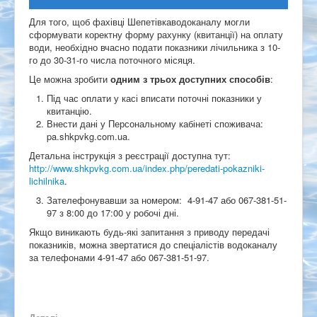
Для того, щоб фахівці Шепетівкаводоканалу могли
сформувати коректну форму рахунку (квитанції) на оплату
води, необхідно вчасно подати показники лічильника з 10-
го до 30-31-го числа поточного місяця.
Це можна зробити
одним з трьох доступних способів
:
Під час оплати у касі вписати поточні показники у
квитанцію.
Внести дані у Персональному кабінеті споживача:
pa.shkpvkg.com.ua.
Детальна інструкція з реєстрації доступна тут:
http://www.shkpvkg.com.ua/index.php/peredati-pokazniki-
lichilnika
.
Зателефонувавши за номером: 4-91-47 або 067-381-51-
97 з 8:00 до 17:00 у робочі дні.
Якщо виникають будь-які запитання з приводу передачі
показників, можна звертатися до спеціалістів водоканалу
за телефонами 4-91-47 або 067-381-51-97.